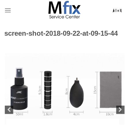
Bỏ
qua
nội
dung
screen-shot-2018-09-22-at-09-15-44