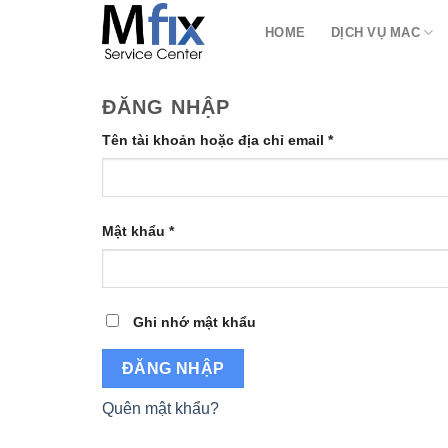
Bỏ
HOME
DỊCH VỤ MAC
qua
nội
dung
ĐĂNG NHẬP
Bắt
Tên tài khoản hoặc địa chỉ email
*
buộc
Bắt
Mật khẩu
*
buộc
Ghi nhớ mật khẩu
ĐĂNG NHẬP
Quên mật khẩu?