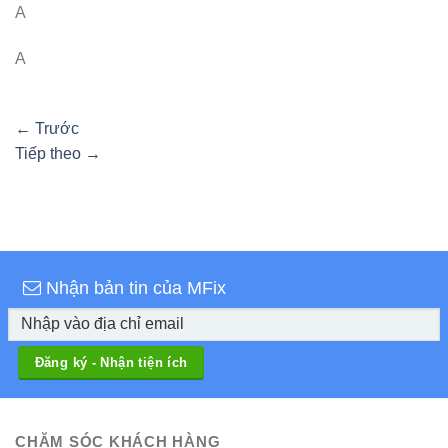
A
A
←
Trước
Tiếp theo
→
Nhận bản tin của MFix
CHĂM SÓC KHÁCH HÀNG