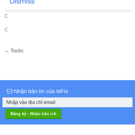
C
C
←
Trước
Nhận bản tin của MFix