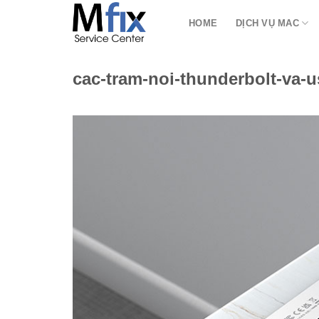
Bỏ
HOME
DỊCH VỤ MAC
qua
nội
dung
cac-tram-noi-thunderbolt-va-