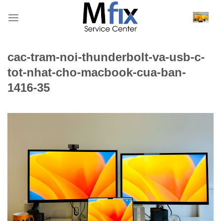
Bỏ
qua
nội
dung
cac-tram-noi-thunderbolt-va-usb-c-
tot-nhat-cho-macbook-cua-ban-
1416-35