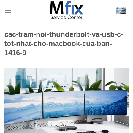
Bỏ
qua
nội
dung
cac-tram-noi-thunderbolt-va-usb-c-
tot-nhat-cho-macbook-cua-ban-
1416-9