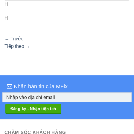
H
H
←
Trước
Tiếp theo
→
Nhận bản tin của MFix
CHĂM SÓC KHÁCH HÀNG