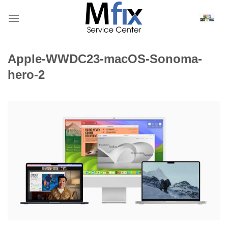
Bỏ
qua
nội
dung
Apple-WWDC23-macOS-Sonoma-
hero-2