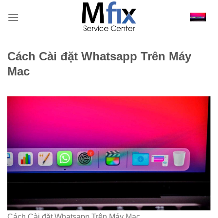
Bỏ
qua
nội
dung
Cách Cài đặt Whatsapp Trên Máy
Mac
Cách Cài đặt Whatsapp Trên Máy Mac