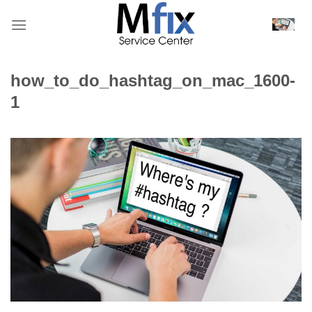
Bỏ
qua
nội
dung
how_to_do_hashtag_on_mac_1600-
1