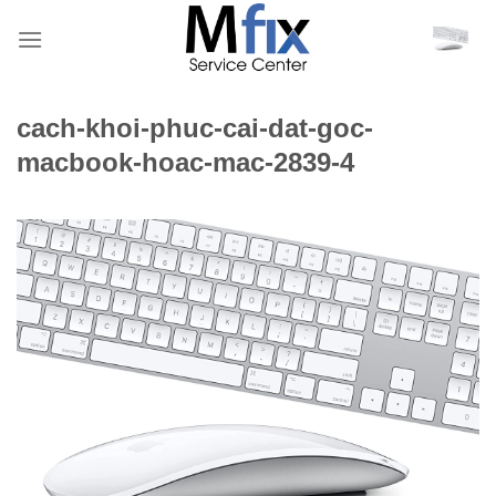
Bỏ
qua
nội
dung
cach-khoi-phuc-cai-dat-goc-
macbook-hoac-mac-2839-4