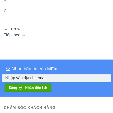
C
←
Trước
Tiếp theo
→
Nhận bản tin của MFix
CHĂM SÓC KHÁCH HÀNG