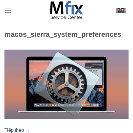
Bỏ
qua
nội
dung
macos_sierra_system_preferences
Tiếp theo
→