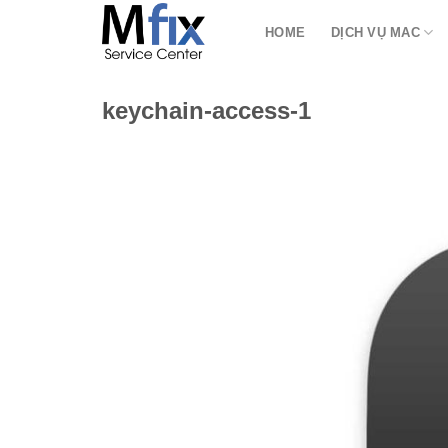
Bỏ
HOME
DỊCH VỤ MAC
qua
nội
dung
keychain-access-1