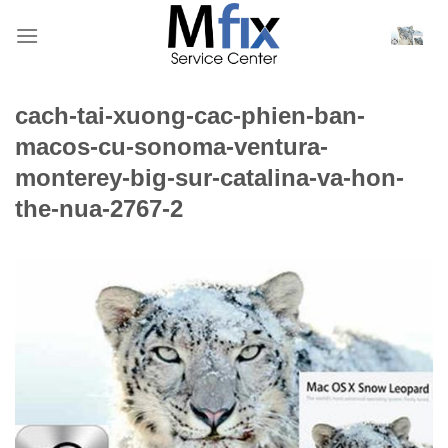
Bỏ
qua
nội
dung
cach-tai-xuong-cac-phien-ban-
macos-cu-sonoma-ventura-
monterey-big-sur-catalina-va-hon-
the-nua-2767-2