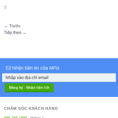
T
←
Trước
Tiếp theo
→
Nhận bản tin của MFix
CHĂM SÓC KHÁCH HÀNG
096 793 1898
: Hotline 1