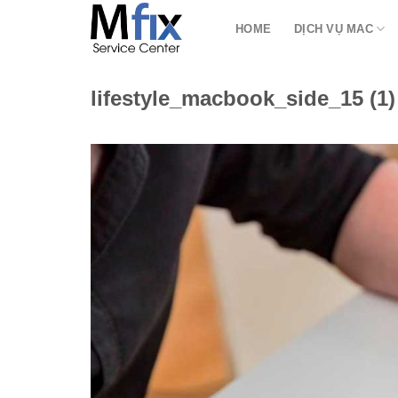
Bỏ
HOME
DỊCH VỤ MAC
qua
nội
dung
lifestyle_macbook_side_15 (1)