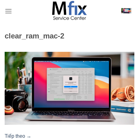
Bỏ
qua
nội
dung
clear_ram_mac-2
Tiếp theo
→