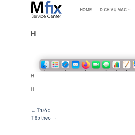
Bỏ
HOME
DỊCH VỤ MAC
qua
nội
dung
H
H
H
←
Trước
Tiếp theo
→