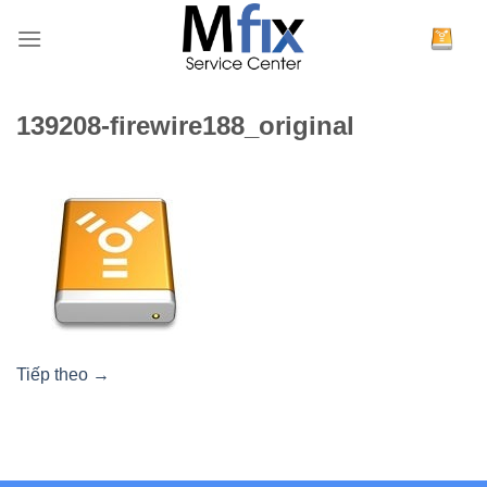
Bỏ
qua
nội
dung
139208-firewire188_original
Tiếp theo
→