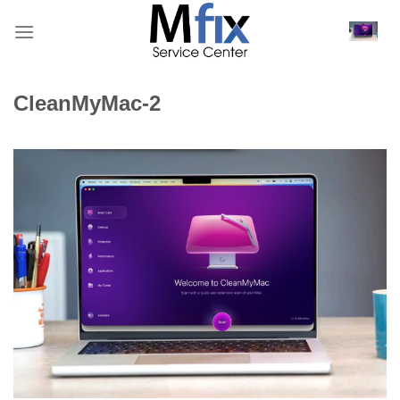
Bỏ
qua
nội
dung
CleanMyMac-2