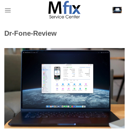
Bỏ
qua
nội
dung
Dr-Fone-Review