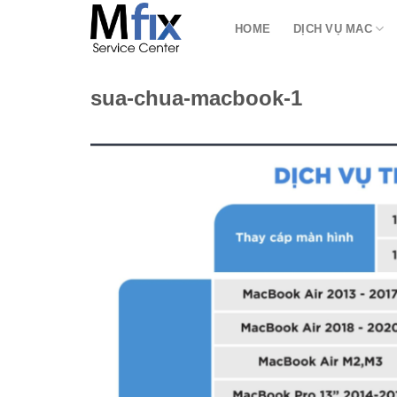
Bỏ
HOME
DỊCH VỤ MAC
qua
nội
dung
sua-chua-macbook-1