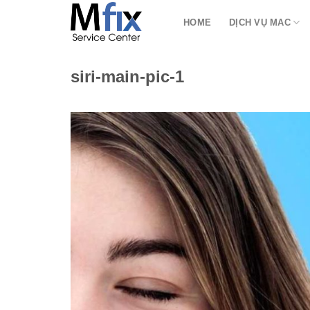
Bỏ
HOME
DỊCH VỤ MAC
qua
nội
dung
siri-main-pic-1