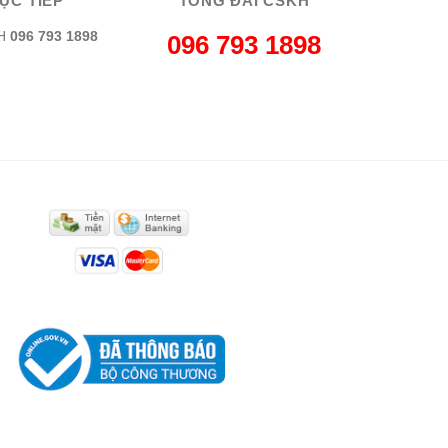
ỰC TIẾP
TỔNG ĐÀI CSKH
H
096 793 1898
096 793 1898