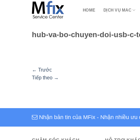
Bỏ
HOME
DỊCH VỤ MAC
qua
nội
dung
hub-va-bo-chuyen-doi-usb-c-t
←
Trước
Tiếp theo
→
Nhận bản tin của MFix
- Nhận nhiều ưu 