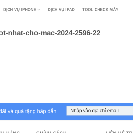
DỊCH VỤ IPHONE
DỊCH VỤ IPAD
TOOL CHECK MÁY
ot-nhat-cho-mac-2024-2596-22
đãi và quà tặng hấp dẫn