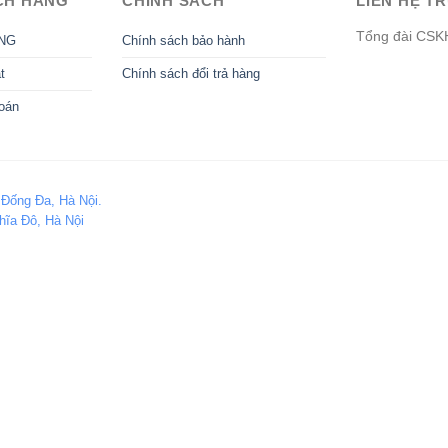
CH HÀNG
CHÍNH SÁCH
LIÊN HỆ TR
Tổng đài CSK
NG
Chính sách bảo hành
t
Chính sách đổi trả hàng
oán
 Đống Đa, Hà Nội.
hĩa Đô, Hà Nội