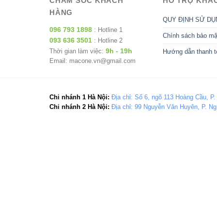
CHĂM SÓC KHÁCH
HỖ TRỢ KHÁ
HÀNG
QUY ĐỊNH SỬ DỤ
096 793 1898
: Hotline 1
Chính sách bảo mậ
093 636 3501
: Hotline 2
9h - 19h
Thời gian làm việc:
Hướng dẫn thanh t
Email: macone.vn@gmail.com
Chi nhánh 1 Hà Nội:
Địa chỉ: Số 6, ngõ 113 Hoàng Cầu, P.
Chi nhánh 2 Hà Nội:
Địa chỉ: 99 Nguyễn Văn Huyên, P. Ng