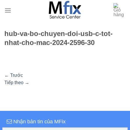
Bỏ
qua
nội
dung
hub-va-bo-chuyen-doi-usb-c-tot-
nhat-cho-mac-2024-2596-30
←
Trước
Tiếp theo
→
Nhận bản tin của MFix