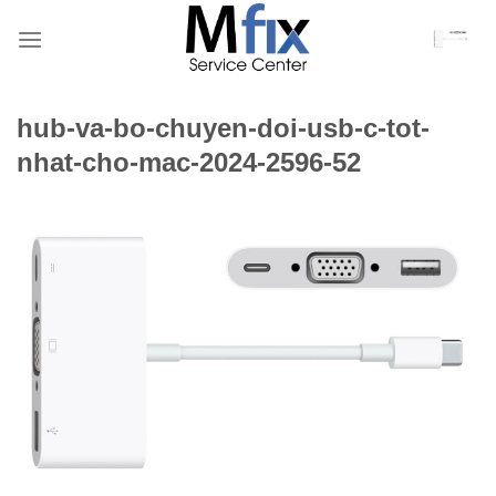
Bỏ
qua
nội
dung
hub-va-bo-chuyen-doi-usb-c-tot-
nhat-cho-mac-2024-2596-52