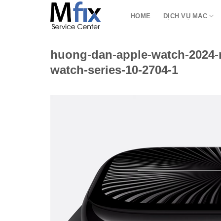
Bỏ
HOME
DỊCH VỤ MAC
qua
nội
dung
huong-dan-apple-watch-2024-n
watch-series-10-2704-1