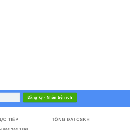
ỰC TIẾP
TỔNG ĐÀI CSKH
H
096 793 1898