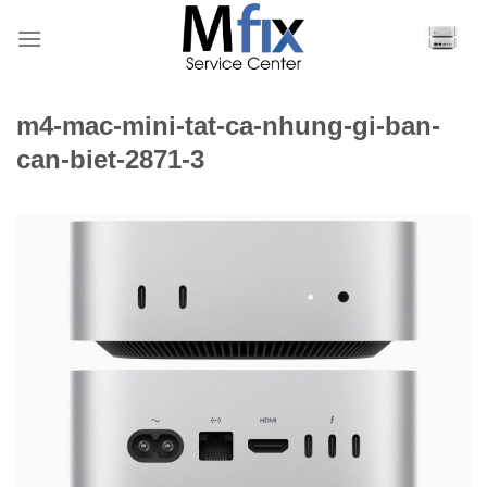
Bỏ
qua
nội
dung
m4-mac-mini-tat-ca-nhung-gi-ban-
can-biet-2871-3