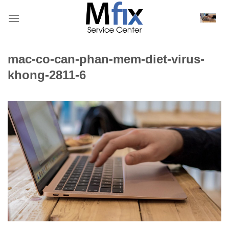
Bỏ
qua
nội
dung
mac-co-can-phan-mem-diet-virus-
khong-2811-6