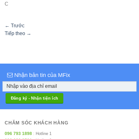
C
←
Trước
Tiếp theo
→
Nhận bản tin của MFix
CHĂM SÓC KHÁCH HÀNG
096 793 1898
: Hotline 1