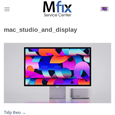
Bỏ
qua
nội
dung
mac_studio_and_display
Tiếp theo
→