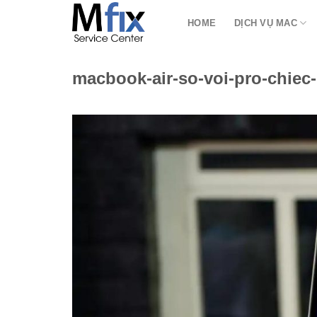
Bỏ
HOME
DỊCH VỤ MAC
qua
nội
dung
macbook-air-so-voi-pro-chiec