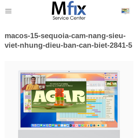
Bỏ
qua
nội
dung
macos-15-sequoia-cam-nang-sieu-
viet-nhung-dieu-ban-can-biet-2841-5