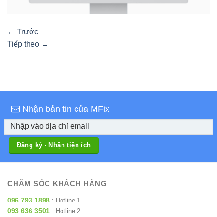
←
Trước
Tiếp theo
→
Nhận bản tin của MFix
CHĂM SÓC KHÁCH HÀNG
096 793 1898
: Hotline 1
093 636 3501
: Hotline 2