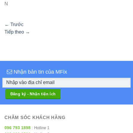
N
←
Trước
Tiếp theo
→
Nhận bản tin của MFix
CHĂM SÓC KHÁCH HÀNG
096 793 1898
: Hotline 1