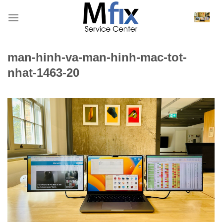
Bỏ
qua
nội
dung
man-hinh-va-man-hinh-mac-tot-
nhat-1463-20