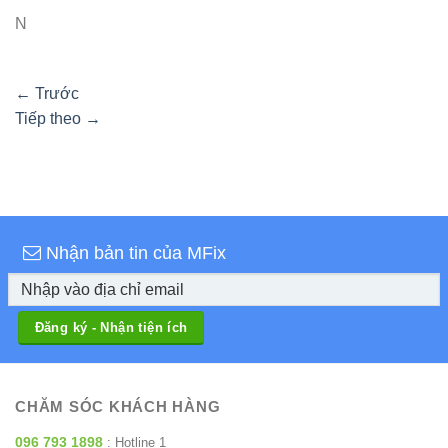
N
←
Trước
Tiếp theo
→
Nhận bản tin của MFix
CHĂM SÓC KHÁCH HÀNG
096 793 1898
: Hotline 1