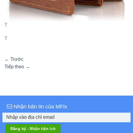
T
T
←
Trước
Tiếp theo
→
Nhận bản tin của MFix