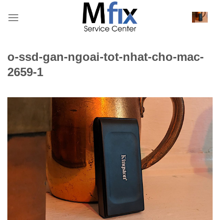
Bỏ
qua
nội
dung
o-ssd-gan-ngoai-tot-nhat-cho-mac-
2659-1