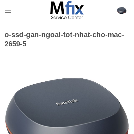
Bỏ
qua
nội
dung
o-ssd-gan-ngoai-tot-nhat-cho-mac-
2659-5