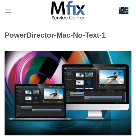
Bỏ
qua
nội
dung
PowerDirector-Mac-No-Text-1