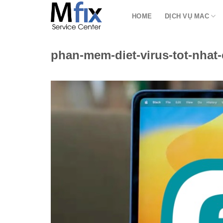
Bỏ
HOME
DỊCH VỤ MAC
qua
nội
dung
phan-mem-diet-virus-tot-nha