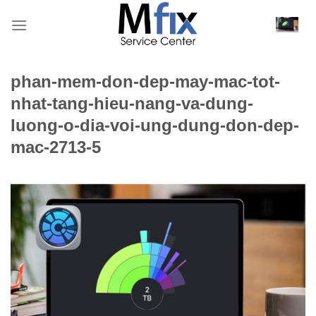
Bỏ
qua
nội
dung
phan-mem-don-dep-may-mac-tot-
nhat-tang-hieu-nang-va-dung-
luong-o-dia-voi-ung-dung-don-dep-
mac-2713-5