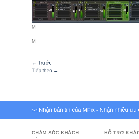
M
M
←
Trước
Tiếp theo
→
Nhận bản tin của MFix
- Nhận nhiều ưu 
CHĂM SÓC KHÁCH
HỖ TRỢ KHÁ