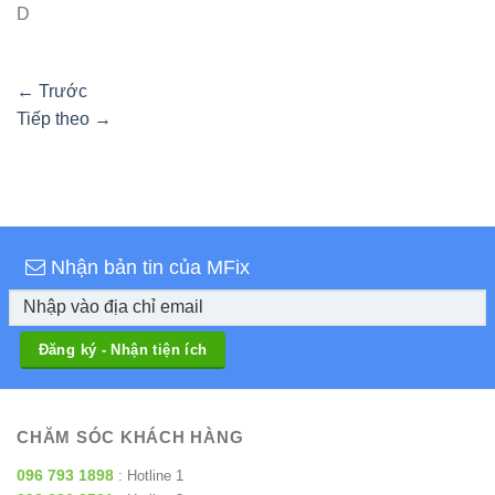
D
←
Trước
Tiếp theo
→
Nhận bản tin của MFix
CHĂM SÓC KHÁCH HÀNG
096 793 1898
: Hotline 1