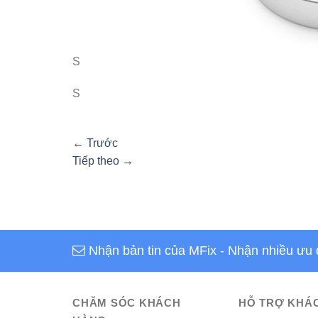
S
S
←
Trước
Tiếp theo
→
Nhận bản tin của MFix
- Nhận nhiều ưu 
CHĂM SÓC KHÁCH
HỖ TRỢ KHÁ