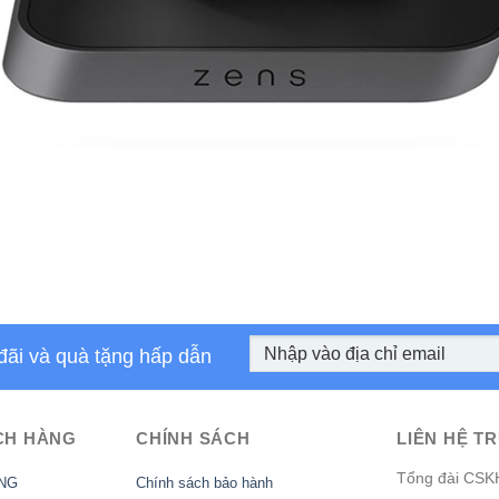
đãi và quà tặng hấp dẫn
CH HÀNG
CHÍNH SÁCH
LIÊN HỆ TR
Tổng đài CSK
NG
Chính sách bảo hành