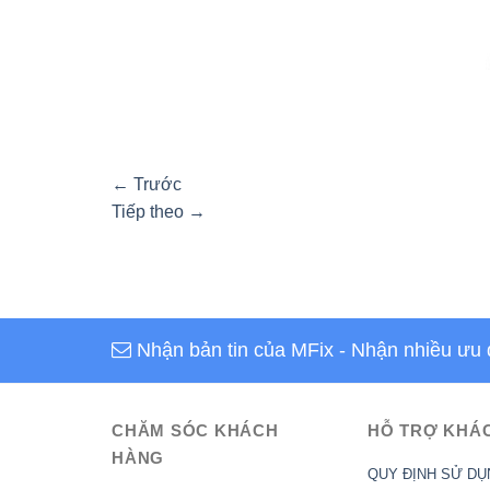
←
Trước
Tiếp theo
→
Nhận bản tin của MFix
- Nhận nhiều ưu 
CHĂM SÓC KHÁCH
HỖ TRỢ KHÁ
HÀNG
QUY ĐỊNH SỬ DỤ