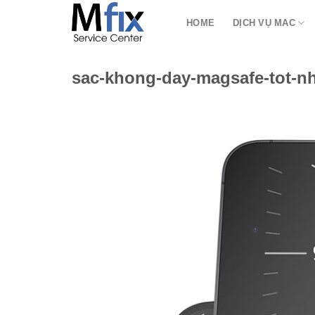
Bỏ
HOME
DỊCH VỤ MAC
qua
nội
dung
sac-khong-day-magsafe-tot-nh