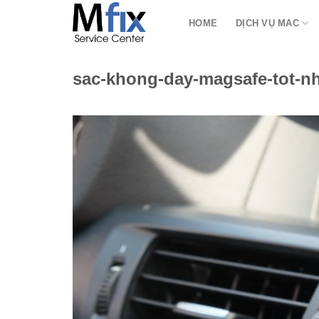
Bỏ
HOME
DỊCH VỤ MAC
qua
nội
dung
sac-khong-day-magsafe-tot-nh