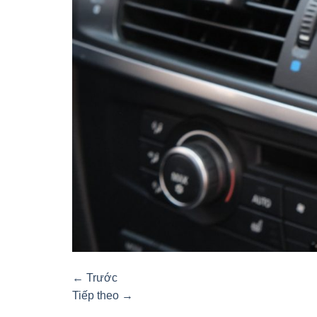
←
Trước
Tiếp theo
→