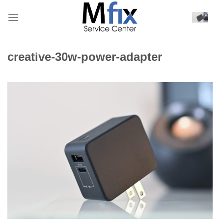
Bỏ
qua
nội
dung
creative-30w-power-adapter